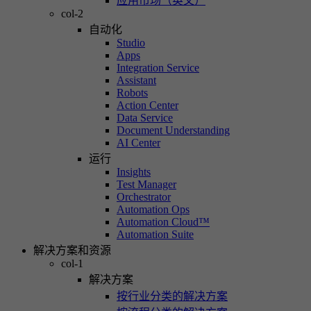
应用市场（英文）
col-2
自动化
Studio
Apps
Integration Service
Assistant
Robots
Action Center
Data Service
Document Understanding
AI Center
运行
Insights
Test Manager
Orchestrator
Automation Ops
Automation Cloud™
Automation Suite
解决方案和资源
col-1
解决方案
按行业分类的解决方案