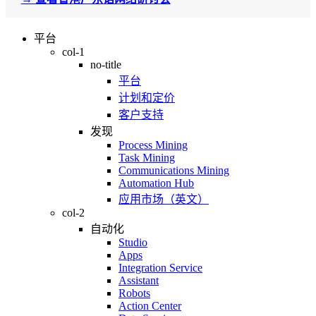
平台
col-1
no-title
平台
计划和定价
客户支持
发现
Process Mining
Task Mining
Communications Mining
Automation Hub
应用市场（英文）
col-2
自动化
Studio
Apps
Integration Service
Assistant
Robots
Action Center