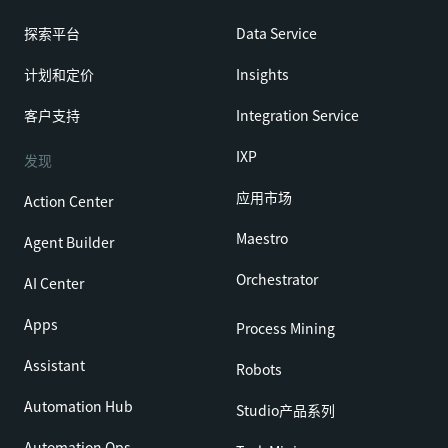
探索平台
Data Service
计划和定价
Insights
客户支持
Integration Service
IXP
发现
应用市场
Action Center
Maestro
Agent Builder
Orchestrator
AI Center
Apps
Process Mining
Assistant
Robots
Automation Hub
Studio产品系列
Automation Ops